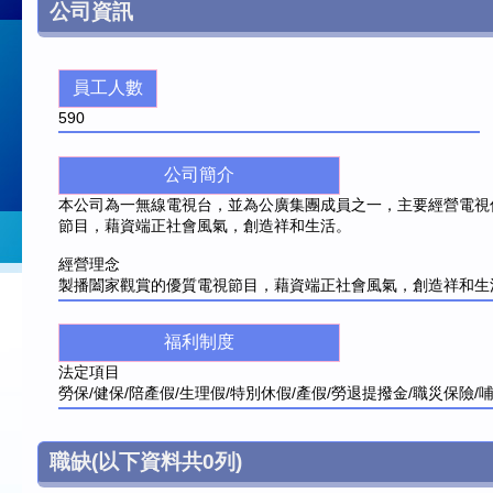
公司資訊
員工人數
590
公司簡介
本公司為一無線電視台，並為公廣集團成員之一，主要經營電視
節目，藉資端正社會風氣，創造祥和生活。
經營理念
製播闔家觀賞的優質電視節目，藉資端正社會風氣，創造祥和生
福利制度
法定項目
勞保/健保/陪產假/生理假/特別休假/產假/勞退提撥金/職災保險/
職缺
(以下資料共
0
列)