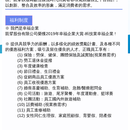
以創新、整合及效率的形象，滿足消費者的需求。
福利制度
※ 我們是幸福企業
凱擘股份有限公司榮獲2019年幸福企業大賞-科技業幸福企業 !
※ 提供具競爭力的薪酬，以多樣化的績效獎勵計畫、及各種不同
的優惠福利方案，吸引及留住優良的人才。正職員工享有：
(1) 保險：勞保、健保、團體保險及誠實險(視業務需求)
(2) 勞工退休金提撥
(3) 年度健康檢查
(4) 節日禮金、生日禮金
(5) 促銷商品員工優惠方案
(6) 員工收視優惠方案
(7) 婚喪喜慶補助、生育補助、急難/醫療慰問金
(8) 公司活動：旅遊、尾牙聚餐、年度運動會、籃球賽
(9) 社團活動：員工國內外旅遊補助
(10) 話費補助 (視業務需求)
(11) 員工進修補助
(12) 女性同仁生理假、家庭照顧假、育嬰假、陪產假