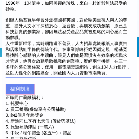
1996年，104誕生，如同美麗的珍珠，來自一粒蚌殼無法忍受的
砂粒。
創辦人楊基寬早年曾外派德國和英國，對於歐美重視人與人的尊
重、提升人文水平深植於心，返台後，與朋友成功創業，原已是
科技新貴的創業家，卻因無法忍受產品品質被忽略的刺心感而主
動辭職。
人生重新歸零，當時網路還不普及，人力招募處於報紙人事廣告
和店家貼紅字條的傳統年代。在事業巔峰拒絕因循定規，楊基寬
尋找醉心感動的人生續曲，眼見人們總是習慣沒有效率的求職求
才管道，他再次啟動勇敢挑戰的創業魂，歷經兩年拼搏，在三十
多坪的舊公寓住家，僅用一部電腦架設網站，創立104人力銀行，
並以人性化的網路媒合，開啟國內人力資源市場新頁。
福利制度
正職同仁薪酬福利：
1. 托嬰中心
2. 員工餐廳(餐點享有公司補助)
3. 約2個月年終獎金
4. 新進同仁享有七天假 (優於勞基法)
5. 旅遊補助津貼 (一萬六)
6. 中秋 / 端午禮金 (各五千) + 禮品
7. 員工持股信託