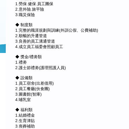
1.勞保.健保.員工團保
2.意外險.旅平險
3.職災保險
◆ 制度類
1.完整的職涯規劃與訓練(外訓公假、公費補助)
2.順暢的升遷管道
3.良善的員工溝通管道
4.成立員工福委會照顧員工
◆ 獎金/禮劵類
1.禮劵
2.護士節禮劵(護理照護人員)
◆ 設備類
1.員工宿舍(出差借用)
2.員工餐廳(伙食團)
3.圖書館(智庫)
4.哺乳室
◆ 福利類
1.結婚禮金
2.生育津貼
3.喪葬補助