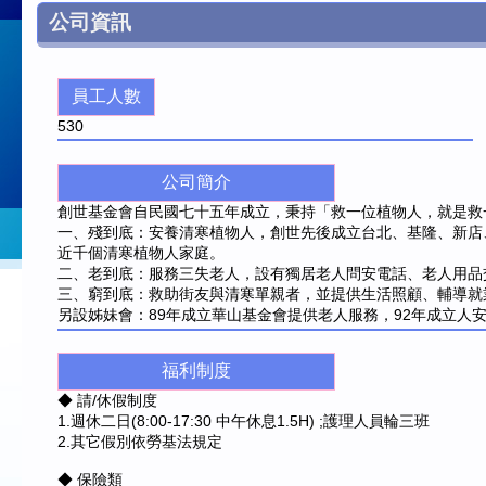
公司資訊
員工人數
530
公司簡介
創世基金會自民國七十五年成立，秉持「救一位植物人，就是救
一、殘到底：安養清寒植物人，創世先後成立台北、基隆、新店
近千個清寒植物人家庭。
二、老到底：服務三失老人，設有獨居老人問安電話、老人用品
三、窮到底：救助街友與清寒單親者，並提供生活照顧、輔導就
另設姊妹會：89年成立華山基金會提供老人服務，92年成立人
福利制度
◆ 請/休假制度
1.週休二日(8:00-17:30 中午休息1.5H) ;護理人員輪三班
2.其它假別依勞基法規定
◆ 保險類