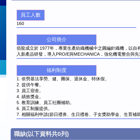
員工人數
160
公司簡介
佰龍成立於 1977年，專業生產紡織機械中之圓編針織機，以自有
入新產品研發，導入PRO/E與MECHANICA，強化機電整
福利制度
1. 依勞基法享勞、健、團保、退休金、特休假。
2. 提供午餐。
3. 員工宿舍。
4. 績效獎金。
5. 教育訓練、員工社團補助。
6. 員工制服提供。
7. 相關福利申請(節日禮券、生日禮卷、子女獎助學金、生育補助等
職缺
(以下資料共
0
列)