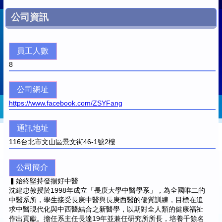
公司資訊
員工人數
8
公司網址
https://www.facebook.com/ZSYFang
通訊地址
116
台北市文山區景文街46-1號2樓
公司簡介
▍始終堅持發揚好中醫
沈建忠教授於1998年成立「長庚大學中醫學系」，為全國唯二的
中醫系所，學生接受長庚中醫與長庚西醫的優質訓練，目標在追
求中醫現代化與中西醫結合之新醫學，以期對全人類的健康福祉
作出貢獻。擔任系主任長達19年並兼任研究所所長，培養千餘名