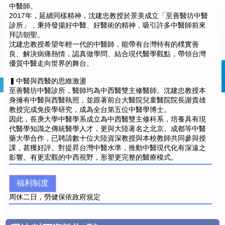
中醫師。
2017年，延續同樣精神，沈建忠教授於景美成立「至善醫坊中醫
診所」，秉持發揚好中醫、好醫術的精神，吸引許多中醫師前來
拜訪朝聖。
沈建忠教授希望年輕一代的中醫師，能帶有台灣特有的樸實善
良、解決病痛熱情，認真做學問、結合現代醫學觀點，帶領台灣
優質中醫走向世界的舞台。
▍中醫與西醫的思維激盪
至善醫坊中醫診所，醫師均為中西醫雙主修醫師。沈建忠教授本
身擁有中醫與西醫執照，並跟著前台大醫院兒童醫院院長謝貴雄
教授完成免疫學研究，成為全台第五位中醫學博士。
因此，長庚大學中醫學系成立為中西醫雙主修科系，培養具有現
代醫學知識之傳統醫學人才，更與大陸著名之北京、成都等中醫
藥大學合作，已聘請數十位大陸資深教授與本校教師共同參與授
課，甚獲好評。對提昇台灣中醫水準，推動中醫現代化有深遠之
影響。有更宏觀的中西視野，形塑更完整的醫療模式。
福利制度
周休二日，勞健保依政府規定