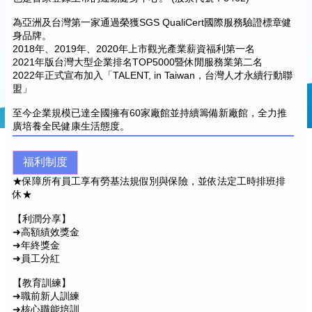
為亞洲及台灣第一家通過榮獲SGS QualiCert國際服務驗證標章健
身品牌。
2018年、2019年、2020年上市觀光產業薪資福利第一名
2021年版台灣大型企業排名TOP5000暨休閒服務業第二名
2022年正式宣布加入「TALENT, in Taiwan，台灣人才永續行動聯
盟」
至今企業規模已達全國擁有60家廠館並持續籌備新廠館，全力推
廣培養全民健康生活態度。
福利制度
★保障所有員工享有勞基法規假別與保險，並依法定工時排班排
休★
【利潤分享】
➜高額績效獎金
➜年終獎金
➜員工分紅
【教育訓練】
➜職前新人訓練
➜核心職能培訓