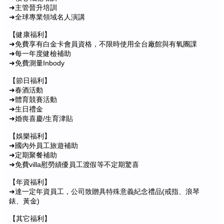
➜主管晉升培訓
➜全球專業領域名人演講
【健康福利】
➜免費享有白金卡會員資格，不限時使用全台廠館與有氧團課
➜每一年度健檢補助
➜免費測量Inbody
【節日福利】
➜春酒活動
➜體育競賽活動
➜生日禮金
➜婚喪喜慶/生育津貼
【娛樂福利】
➜國內外員工旅遊補助
➜定期聚餐補助
➜免費villa慰勞績優員工渡假等不定期驚喜
【年資福利】
➜達一定年資員工，公司致贈具特殊意義紀念禮品(戒指、浪琴
錶、黃金)
【其它福利】