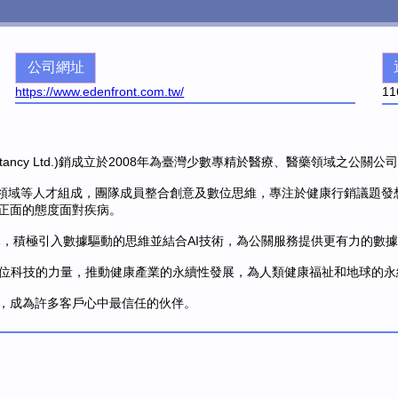
公司網址
https://www.edenfront.com.tw/
11
ions Consultancy Ltd.)銷成立於2008年為臺灣少數專精於醫療、醫藥
分析領域等人才組成，團隊成員整合創意及數位思維，專注於健康行銷議題
正面的態度面對疾病。
團隊，積極引入數據驅動的思維並結合AI技術，為公關服務提供更有力的數
數位科技的力量，推動健康產業的永續性發展，為人類健康福祉和地球的永
，成為許多客戶心中最信任的伙伴。