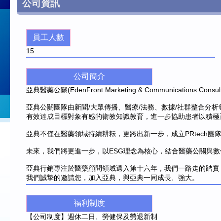
公司資訊
員工人數
15
公司簡介
亞典醫藥公關(EdenFront Marketing & Communicat
亞典公關團隊由新聞/大眾傳播、醫療/法務、數據/社群整合
有效達成目標對象有感的衛教知識教育，進一步協助患者以積極
亞典不僅在醫藥領域持續耕耘，更跨出新一步，成立PRtech
未來，我們將更進一步，以ESG理念為核心，結合醫藥公關與
亞典行銷專注於醫藥顧問領域邁入第十六年，我們一路走的踏實
我們誠摯的邀請您，加入亞典，與亞典一同成長、強大。
福利制度
【公司制度】週休二日、勞健保及勞退新制