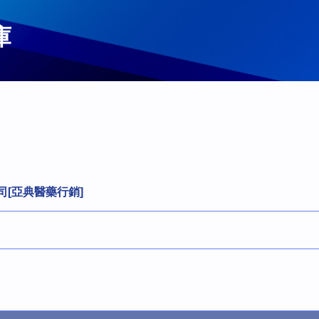
庫
司[亞典醫藥行銷]