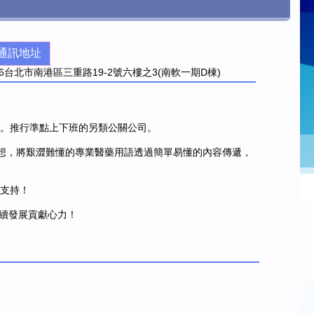
通訊地址
6
台北市南港區三重路19-2號六樓之3(南軟一期D棟)
領域之公關公司。推行準點上下班的另類公關公司。
發想，將艱澀難懂的專業醫藥用語透過簡單易懂的內容傳遞，
據支持！
續發展貢獻心力！