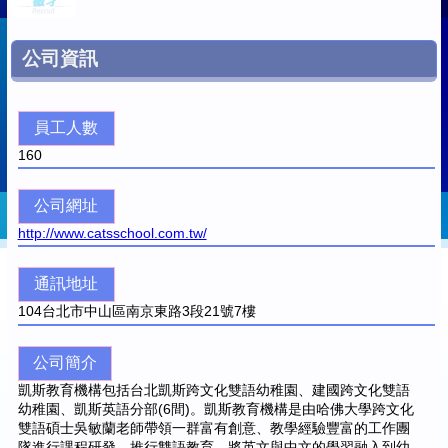
公司資訊
員工人數
160
公司網址
http://www.catsschool.com.tw/
通訊地址
104
台北市中山區南京東路3段21號7樓
公司簡介
凱斯教育機構包括台北凱斯跨文化雙語幼稚園、建國跨文化雙語
幼稚園、凱斯英語分部(6間)。凱斯教育機構是由哈佛大學跨文化
雙語碩士吳敏蘭老師帶領一群富有創意、教學經驗豐富的工作團
隊進行課程研發，推行雙語教育，將英文與中文的學習融入到幼