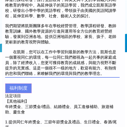
稚教育的學程中。為延伸孩子的英語學習，我們成立凱斯英語學
校，研發出小學中學的英語學程，帶領孩子由美國的英語閱讀學
程，延伸至科學、數學、社會、藝術人文的探討。
我們期望將凱斯團隊多年在學校經營管理、教學課程研發、教師
教育訓練、國外教學資源的引進與運用等全方位的教育經營經
驗，發展到亞洲各地。提供亞洲地區的學校、家長、孩子、老師
更嶄新的教育視野與體驗。
在凱斯，您可以在工作中學習到最新的教學方法，凱斯也是
一個重視同仁的環境，每一位同仁我們都視為一起共事的家庭成
員，除了經濟收入，您更可獲得教育的成就感，與能力視野不斷
提升的充實感。這是一個很不一樣的地方，歡迎有能力、有熱情
的您和我們聯絡，來瞭解我們的環境與我們的教學理念。
福利制度
法定項目
【其他福利】
年終獎金、三節獎金/禮品、結婚禮金、員工進修補助、旅遊補
助、慶生會
1.提供同仁年終獎金、三節年節獎金及禮品、生日禮金、春酒/尾