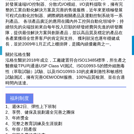
於發展遠端I/O控制器、分散式I/O模組、I/O資料擷取卡，擁有完
整的工業自動化解決方案及完善的售後服務，近年來更積極發展
可程式自動化控制器、網際網路相關產品及運動控制系統等一系
列產品。 各項產品廣泛的應用在國內外工控與自動化領域中；持
續領先的尖端技術來自每年投入巨額的研發經費與先進的研發團
隊，提供最佳解決方案與創新產品，並以高品質及穩定的產品在
各產業獲得全世界客戶的肯定與支持。 獲利狀況也逐年穩健成
長，並於2009年1月正式上櫃掛牌，是國內績優廠商之一。
關於泓格生醫
泓格生醫於2018年成立，工廠建置符合ISO13485標準，所生產之
醫療級TPU均通過USP Class VI測試、ISO10993-5的體外細胞毒
性（萃取試驗）試驗、以及ISO10993-10的皮膚刺激性和敏感性
試驗測試，擁有完善OEM/ODM服務、100%品質檢測、並在合適
時間內送達。
福利制度
1、週休2日、彈性上下班制
2、享勞、健保及規劃週全完善之團保
3、年終獎金
4、完整之教育訓練及生涯規劃
5、年假 / 陪產假