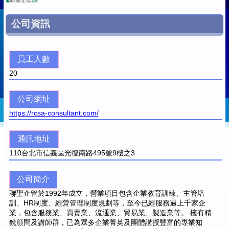
公司資訊
員工人數
20
公司網址
https://rcsa-consultant.com/
通訊地址
110
台北市信義區光復南路495號9樓之3
公司簡介
聯聖企管於1992年成立，營業項目包含企業教育訓練、主管培
訓、HR制度、經營管理制度規劃等，至今已經服務過上千家企
業，包含服務業、買賣業、流通業、貿易業、製造業等。 擁有精
銳顧問及講師群，已為眾多企業菁英及團體講授豐富的專業知