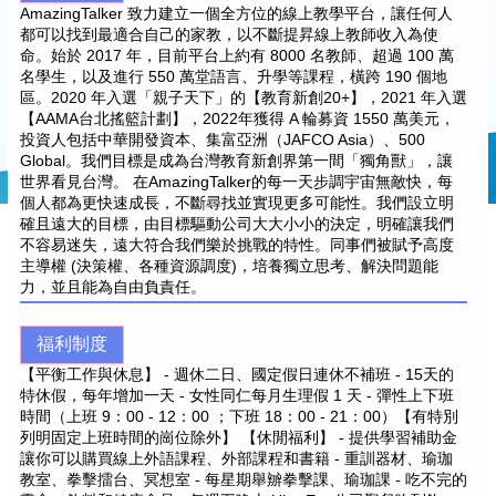
AmazingTalker 致力建立一個全方位的線上教學平台，讓任何人
都可以找到最適合自己的家教，以不斷提昇線上教師收入為使
命。始於 2017 年，目前平台上約有 8000 名教師、超過 100 萬
名學生，以及進行 550 萬堂語言、升學等課程，橫跨 190 個地
區。2020 年入選「親子天下」的【教育新創20+】，2021 年入選
【AAMA台北搖籃計劃】，2022年獲得 A 輪募資 1550 萬美元，
投資人包括中華開發資本、集富亞洲（JAFCO Asia）、500
Global。我們目標是成為台灣教育新創界第一間「獨角獸」，讓
世界看見台灣。 在AmazingTalker的每一天步調宇宙無敵快，每
個人都為更快速成長，不斷尋找並實現更多可能性。我們設立明
確且遠大的目標，由目標驅動公司大大小小的決定，明確讓我們
不容易迷失，遠大符合我們樂於挑戰的特性。同事們被賦予高度
主導權 (決策權、各種資源調度)，培養獨立思考、解決問題能
力，並且能為自由負責任。
福利制度
【平衡工作與休息】 - 週休二日、國定假日連休不補班 - 15天的
特休假，每年增加一天 - 女性同仁每月生理假 1 天 - 彈性上下班
時間（上班 9：00 - 12：00 ；下班 18：00 - 21：00）【有特別
列明固定上班時間的崗位除外】 【休閒福利】 - 提供學習補助金
讓你可以購買線上外語課程、外部課程和書籍 - 重訓器材、瑜珈
教室、拳擊擂台、冥想室 - 每星期舉辧拳擊課、瑜珈課 - 吃不完的