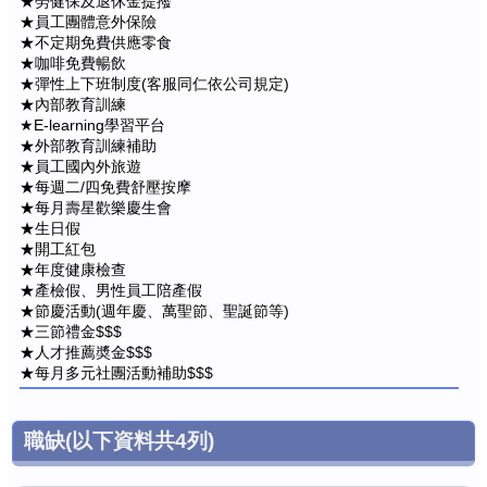
★勞健保及退休金提撥
★員工團體意外保險
★不定期免費供應零食
★咖啡免費暢飲
★彈性上下班制度(客服同仁依公司規定)
★內部教育訓練
★E-learning學習平台
★外部教育訓練補助
★員工國內外旅遊
★每週二/四免費舒壓按摩
★每月壽星歡樂慶生會
★生日假
★開工紅包
★年度健康檢查
★產檢假、男性員工陪產假
★節慶活動(週年慶、萬聖節、聖誕節等)
★三節禮金$$$
★人才推薦奬金$$$
★每月多元社團活動補助$$$
職缺
(以下資料共
4
列)