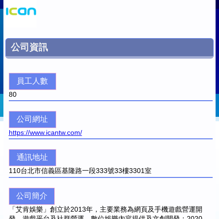
公司資訊
員工人數
80
公司網址
https://www.icantw.com/
通訊地址
110
台北市信義區基隆路一段333號33樓3301室
公司簡介
「艾肯娛樂」創立於2013年，主要業務為網頁及手機遊戲營運開
發、遊戲平台及社群營運、數位娛樂內容提供及文創開發；2020