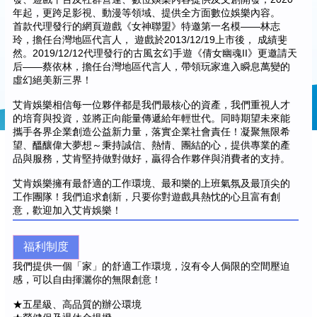
年起，更跨足影視、動漫等領域、提供全方面數位娛樂內容。
首款代理發行的網頁遊戲《女神聯盟》特邀第一名模——林志
玲，擔任台灣地區代言人， 遊戲於2013/12/19上市後， 成績斐
然。2019/12/12代理發行的古風玄幻手遊《倩女幽魂II》更邀請天
后——蔡依林，擔任台灣地區代言人，帶領玩家進入瞬息萬變的
虛幻絕美新三界！
艾肯娛樂相信每一位夥伴都是我們最核心的資產，我們重視人才
的培育與投資，並將正向能量傳遞給年輕世代。同時期望未來能
攜手各界企業創造公益新力量，落實企業社會責任！凝聚無限希
望、醞釀偉大夢想～秉持誠信、熱情、團結的心，提供專業的產
品與服務，艾肯堅持做對做好，贏得合作夥伴與消費者的支持。
艾肯娛樂擁有最舒適的工作環境、最和樂的上班氣氛及最頂尖的
工作團隊！我們追求創新，只要你對遊戲具熱忱的心且富有創
意，歡迎加入艾肯娛樂！
福利制度
我們提供一個「家」的舒適工作環境，沒有令人侷限的空間壓迫
感，可以自由揮灑你的無限創意！
★五星級、高品質的辦公環境