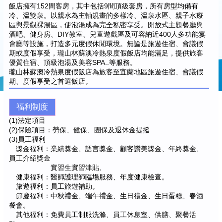
飯店擁有152間客房，其中包括9間頂級套房，所有房型均備有
冷、溫雙泉。以親水為主軸規畫的多樣冷、溫泉水區、親子水療
區與景觀裸湯區，使泡湯成為完全私密享受。開放式主題餐廳與
酒吧、健身房、DIY教室、兒童遊戲區及可容納近400人多功能宴
會廳等設施，打造多元度假休閒環境。無論是旅遊住宿、會議假
期或度假享受，瓏山林蘇澳冷熱泉度假飯店均能滿足，提供旅客
優質住宿、頂級泡湯及美容SPA..等服務。
瓏山林蘇澳冷熱泉度假飯店為旅客至宜蘭地區旅遊住宿、會議假
期、度假享受之首選飯店。
福利制度
(1)法定項目
(2)保險項目：勞保、健保、團保及退休金提撥
(3)員工福利
獎金福利：業績獎金、語言獎金、顧客讚美獎金、年終獎金、
員工介紹獎金
實習生實習津貼、
健康福利：醫師護理師臨場服務、年度健康檢查。
旅遊福利：員工旅遊補助。
節慶福利：中秋禮金、端午禮金、生日禮金、生日蛋糕、春酒
餐會。
其他福利：免費員工制服洗滌、員工休息室、供膳、聚餐活