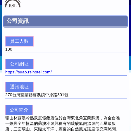
公司資訊
員工人數
130
公司網址
https://suao.rslhotel.com/
通訊地址
270
台灣宜蘭縣蘇澳鎮中原路301號
公司簡介
瓏山林蘇澳冷熱泉度假飯店位於台灣東北角宜蘭蘇澳，為全台唯
一兼具全年恆溫的蘇澳冷泉與稀有的碳酸氫鈉溫泉的五星級飯
店，三面環山、東臨太平洋，豐富的自然風光讓度假充滿悠閒。