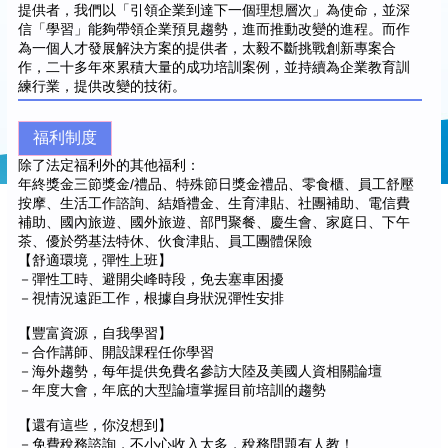
提供者，我們以「引領企業到達下一個理想層次」為使命，並深
信「學習」能夠帶領企業預見趨勢，進而推動改變的進程。而作
為一個人才發展解決方案的提供者，太毅不斷挑戰創新專案合
作，二十多年來累積大量的成功培訓案例，並持續為企業教育訓
練行業，提供改變的技術。
福利制度
除了法定福利外的其他福利：
年終獎金三節獎金/禮品、特殊節日獎金禮品、零食櫃、員工舒壓
按摩、生活工作諮詢、結婚禮金、生育津貼、社團補助、電信費
補助、國內旅遊、國外旅遊、部門聚餐、慶生會、家庭日、下午
茶、優於勞基法特休、伙食津貼、員工團體保險
【舒適環境，彈性上班】
－彈性工時、避開尖峰時段，免去塞車困擾
－視情況遠距工作，根據自身狀況彈性安排
【豐富資源，自我學習】
－合作講師、開設課程任你學習
－海外趨勢，每年提供免費名參訪大陸及美國人資相關論壇
－年度大會，年底的大型論壇掌握目前培訓的趨勢
【還有這些，你沒想到】
－免費稅務諮詢，不小心收入太多，稅務問題有人教！