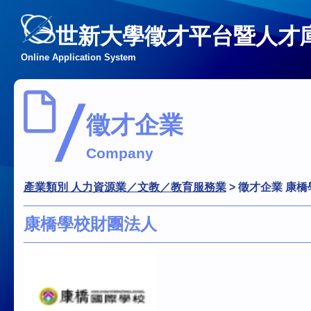
世新大學徵才平台暨人才
Online Application System
徵才企業
Company
產業類別 人力資源業／文教／教育服務業
>
徵才企業 康
康橋學校財團法人