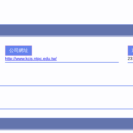
公司網址
http://www.kcis.ntpc.edu.tw/
23