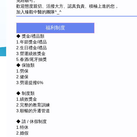
免經驗可。
歡迎態度親切、活撥大方、認真負責、積極上進的您，
加入臻觀中醫的團隊^_^
福利制度
◆ 獎金/禮品類
1.年節獎金/禮品
2.生日禮金/禮品
3.營運績效獎金
5.春酒/尾牙抽獎
◆ 保險類
1.勞保
2.健保
3.勞退提撥6%
◆ 制度類
1.績效獎金
2.完整的教育訓練
3.順暢的升遷管道
◆ 請 / 休假制度
1.特休
2.婚假