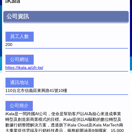
公司資訊
員工人數
200
公司網址
https://ikala.ai/zh-tw/
通訊地址
110
台北市信義區東興路41號10樓
公司簡介
iKala是一間跨國AI公司，使命是幫助客戶以AI為核心來達成事業
轉型及創造新商業模式的目標。iKala提供以AI驅動的數位轉型及
數據行銷整體解決方案，透過旗下iKala Cloud及iKala MarTech兩
大事業提供雲端及行銷科技產品，服務範圍涵蓋8個國家、15,000