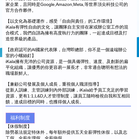
家企業，且同時是Google,Amazon,Meta,等世界頂尖科技公司的
官方合作夥伴。
【以文化為基礎運作，感受「自由與責任」的工作環境】
iKala有彈性自由的文化，讓團隊自主安排在家或辦公室工作的混
合模式，我們自詡為擁有高度執行力的團隊，一起達成目標及打
造世界級的產品。
【政府認可的AI國家代表隊，台灣即總部，你不是一個遠端辦公
室的小螺絲釘】
iKala擁有充沛的公司資源，是一個具備彈性、速度、及創新的扁
平化組織，讓優秀的你更容易一展長才，非常適合聰明有想法的
職場新鮮人。
【兼顧公司發展及個人成長，重視個人職涯指導】
從新人訓練、主管訓練到內外部訓練，iKala給予員工充足的學習
資源，更有1:1,L&D人才管理制度，讓員工隨時檢視自我和互相回
饋，達成目標的同時，也獲得個人成長。
福利制度
【休假制度】
除勞基法規定特休外，每年額外提供五天全薪彈性休假，以及志
工假、全薪生理假、全薪病假。