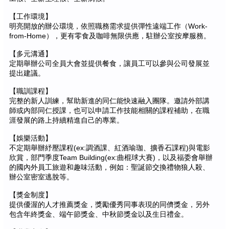
【工作環境】
明亮開放的辦公環境，依照職務需求提供彈性遠端工作（Work-
from-Home），更有零食及咖啡無限供應，駐辦公室按摩服務。
【多元溝通】
定期舉辦公司全員大會並提供餐食，讓員工可以參與公司發展並
提出建議。
【職訓課程】
完整的新人訓練，幫助新進的同仁能快速融入團隊。邀請外部講
師或內部同仁授課，也可以申請工作技能相關的課程補助，在職
涯發展的路上持續精進自己的專業。
【娛樂活動】
不定期舉辦紓壓課程(ex:調酒課、紅酒瑜珈、擴香石課程)與電影
欣賞，部門季度Team Building(ex:曲棍球大賽)，以及福委會舉辦
的國內外員工旅遊和趣味活動，例如：聖誕節交換禮物狼人殺、
辦公室密室逃脫等。
【獎金制度】
提供優渥的人才推薦獎金，獎勵優秀同事表現的同儕獎金，另外
包含年終獎金、端午節獎金、中秋節獎金以及生日禮金。