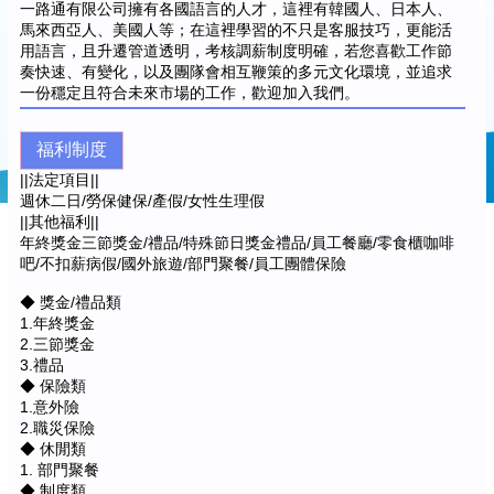
一路通有限公司擁有各國語言的人才，這裡有韓國人、日本人、
馬來西亞人、美國人等；在這裡學習的不只是客服技巧，更能活
用語言，且升遷管道透明，考核調薪制度明確，若您喜歡工作節
奏快速、有變化，以及團隊會相互鞭策的多元文化環境，並追求
一份穩定且符合未來市場的工作，歡迎加入我們。
福利制度
||法定項目||
週休二日/勞保健保/產假/女性生理假
||其他福利||
年終獎金三節獎金/禮品/特殊節日獎金禮品/員工餐廳/零食櫃咖啡
吧/不扣薪病假/國外旅遊/部門聚餐/員工團體保險
◆ 獎金/禮品類
1.年終獎金
2.三節獎金
3.禮品
◆ 保險類
1.意外險
2.職災保險
◆ 休閒類
1. 部門聚餐
◆ 制度類