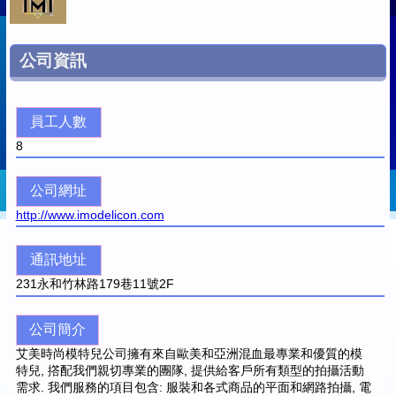
公司資訊
員工人數
8
公司網址
http://www.imodelicon.com
通訊地址
231
永和竹林路179巷11號2F
公司簡介
艾美時尚模特兒公司擁有來自歐美和亞洲混血最專業和優質的模
特兒, 撘配我們親切專業的團隊, 提供給客戶所有類型的拍攝活動
需求. 我們服務的項目包含: 服裝和各式商品的平面和網路拍攝, 電