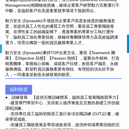
Management)相關檢核措施，確保企業客戶經營動力完整運行不
中斷，並協助客戶在高度產業競爭環境下脫穎而出。
動力安全 (Dynasafe)不僅提供企業客戶高度多維度的服務滿意
度，並提供員工人性化的優質工作空間，重視員工專業職能發
展。在彈性多工的組織架構下，透過專案的專業分工執行運作
下，協助員工強化專業技能，積極培養團隊領導力及高效協調溝
通力，培育出獨當一面的資訊服務專業人才。
動力安全 (Dynasafe)秉持TOP企業文化，重視【Teamwork 團
隊】【Objective 目標】【Passion 熱情】，凝聚合作精神、打造
精實團隊，掌握核心策略、成就客戶目標，創造客戶滿意、永續
服務價值。歡迎對資訊服務產業有熱忱、有理想的頂尖好手加
入，一同邁進並創造永續發展的願景。
福利制度
● 訓練發展 【提供完整訓練體系，協助員工發展職能競爭力】
-建置專門學習中心，安排新人循序漸進且完整的基礎工作技能
課程訓練。
-安排專任員工協助初階員工進行各項在職訓練 (OJT)計畫，確
保學習成效。
-依據員工職能發展及學習成效表現，提供跨領域專業技能的完