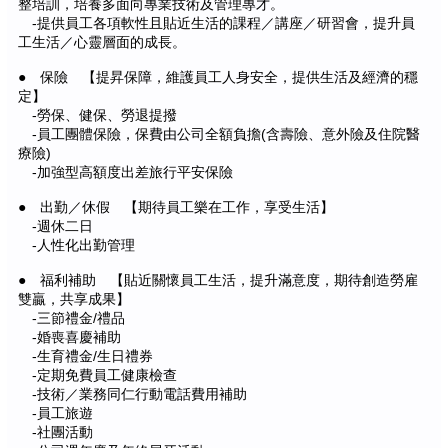
整培訓，培養多面向專業技術及管理專才。
-提供員工各項軟性且貼近生活的課程／講座／研習會，提升員
工生活／心靈層面的成長。
● 保險 【提昇保障，維護員工人身安全，提供生活及經濟的穩
定】
-勞保、健保、勞退提撥
-員工團體保險，保費由公司全額負擔(含壽險、意外險及住院醫
療險)
-加強型高額度出差旅行平安保險
● 出勤／休假 【期待員工樂在工作，享受生活】
-週休二日
-人性化出勤管理
● 福利補助 【貼近關懷員工生活，提升滿意度，期待創造勞雇
雙贏，共享成果】
-三節禮金/禮品
-婚喪喜慶補助
-生育禮金/生日禮券
-定期免費員工健康檢查
-技術／業務同仁行動電話費用補助
-員工旅遊
-社團活動