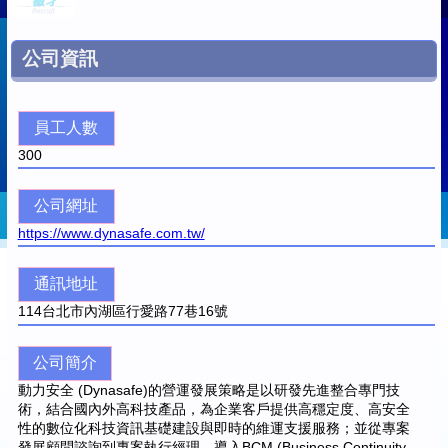
公司資訊
員工人數
300
公司網址
https://www.dynasafe.com.tw/
通訊地址
114
台北市內湖區行愛路77巷16號
公司簡介
動力安全 (Dynasafe)的營運發展策略是以研發先進整合專門技
術，結合國內外高科技產品，為企業客戶提供高穩定度、高安全
性的數位化科技資訊基礎建設與即時的維運支援服務；並從專案
發展顧問諮詢到專案執行經理，導入BCM (Business Continuity