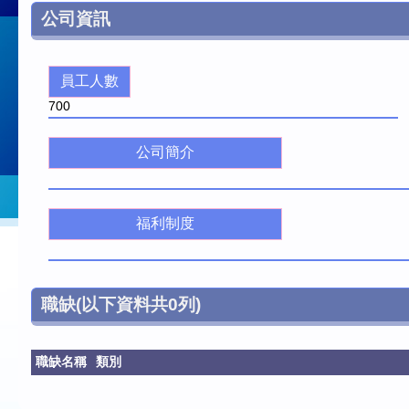
公司資訊
員工人數
700
公司簡介
福利制度
職缺
(以下資料共
0
列)
職缺名稱
類別