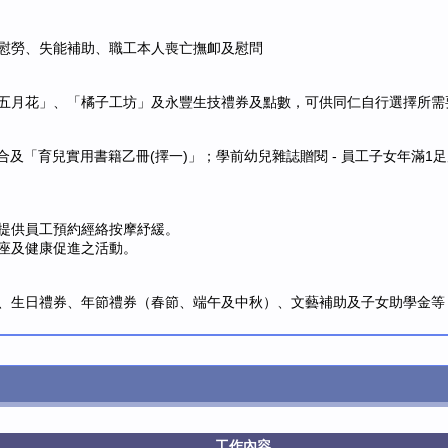
慰勞、失能補助、職工本人喪亡撫卹及慰問
五月花」、「橘子工坊」及永豐生技禮券及點數，可供同仁自行選擇所需
合及「育兒實用書籍乙冊(擇一)」；學前幼兒雜誌贈閱 - 員工子女年滿
提供員工預約經絡按摩紓緩。
座及健康促進之活動。
、生日禮券、年節禮券（春節、端午及中秋）、文藝補助及子女助學金等
工作內容