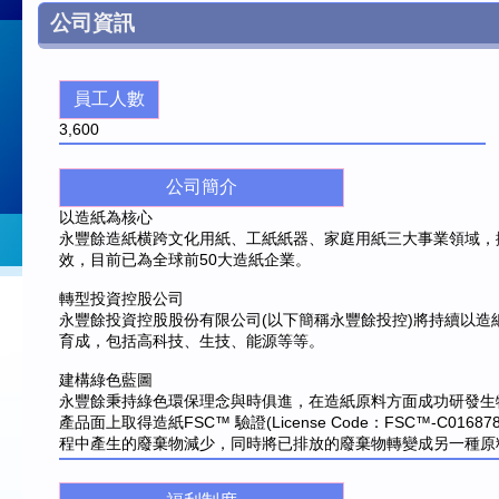
公司資訊
員工人數
3,600
公司簡介
以造紙為核心
永豐餘造紙横跨文化用紙、工紙紙器、家庭用紙三大事業領域，
效，目前已為全球前50大造紙企業。
轉型投資控股公司
永豐餘投資控股股份有限公司(以下簡稱永豐餘投控)將持續以
育成，包括高科技、生技、能源等等。
建構綠色藍圖
永豐餘秉持綠色環保理念與時俱進，在造紙原料方面成功研發生
產品面上取得造紙FSC™ 驗證(License Code：FSC™-C0
程中產生的廢棄物減少，同時將已排放的廢棄物轉變成另一種原