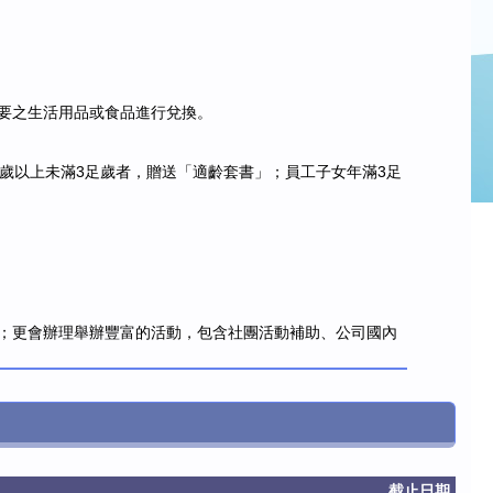
要之生活用品或食品進行兌換。
1足歲以上未滿3足歲者，贈送「適齡套書」；員工子女年滿3足
；更會辦理舉辦豐富的活動，包含社團活動補助、公司國內
截止日期