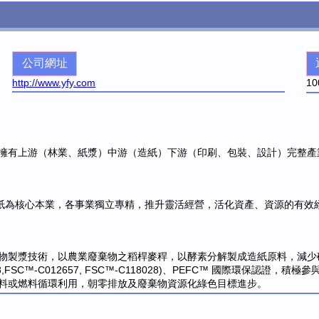
公司網址
http://www.yfy.com
10
擁有上游（林業、紙漿）中游（造紙）下游（印刷、包裝、設計）完整產
造紙為核心本業，各事業獨立專精，推升靈活經營，活化資產、資源的有效
物製漿技術，以農業廢棄物之稻桿麥稈，以酵素分解製成造紙原料，減少
16878,FSC™-C012657, FSC™-C118028)、PEFC™ 國際
料或燃料循環利用，朝零排放及廢棄物資源化綠色目標進步。