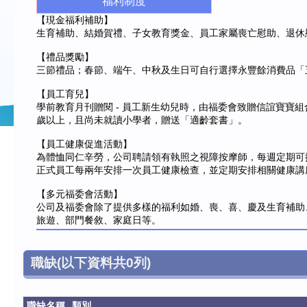
福利制度
【現金福利補助】
生育補助、結婚賀禮、子女教育獎金、員工家屬喪亡慰助、退休
【禮品獎勵】
三節禮品；春節、端午、中秋及生日可自行選擇永豐餘消費品「
【員工育兒】
學前教育月刊贈閱 - 員工新生幼兒時，由福委會致贈信誼寶寶組
歲以上，且尚未就讀小學者，贈送「適齡套書」。
【員工健康促進活動】
為體恤同仁辛勞，公司聘請領有執照之視障按摩師，每週定期可
正式員工每兩年安排一次員工健康檢查，並定期安排相關健康講
【多元福委會活動】
公司及福委會除了提供多樣的福利如婚、喪、喜、慶及生育補助
旅遊、部門餐敘、家庭日等。
職缺
(以下資料共
0
列)
職缺名稱
類別