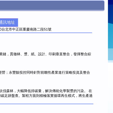
通訊地址
0
台北市中正區重慶南路二段51號
業鏈，貫徹林、漿、紙、設計、印刷垂直整合，發揮整合綜
經營；永豐餘投控同時針對前瞻性產業進行策略投資及整合
砍伐森林，大幅降低排碳量，解決傳統化學製漿的污染。 在
環保認證，積極參與碳足跡盤查。製程方面則積極落實循環再生模式，將生產過