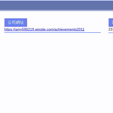
公司網址
https://amy590219.wixsite.com/achievements2011
23