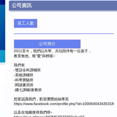
公司資訊
員工人數
公司簡介
2011至今，我們以共學、共玩陪伴每一位孩子，
教育無他。唯"愛"與榜樣~
我們有
-雙語全科課輔班
-英檢課輔班
-科學實驗班
-閱讀書寫班
-國七課輔/家教班
想更認識我們，歡迎瀏覽紛絲專頁
https://www.facebook.com/profile.php?id=100064043435318
以及在地圖搜尋我們唷~