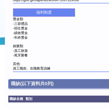
https://goo.gl/maps/W2M5XR73397z2xn56
福利制度
獎金類:
-三節禮品
-招生獎金
-績效獎金
-年終獎金
娛樂類:
-員工旅遊
-尾牙聚餐
其他:
員工職前、在職教育訓練
職缺
(以下資料共
0
列)
職缺名稱
類別