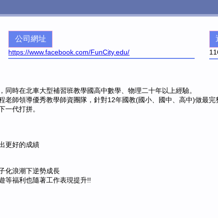
公司網址
https://www.facebook.com/FunCity.edu/
11
，同時在北車大型補習班教學國高中數學、物理二十年以上經驗。
程老師領導優秀教學師資團隊，針對12年國教(國小、國中、高中)做最
下一代打拼。
出更好的成績
子化浪潮下逆勢成長
等福利也隨著工作表現提升!!