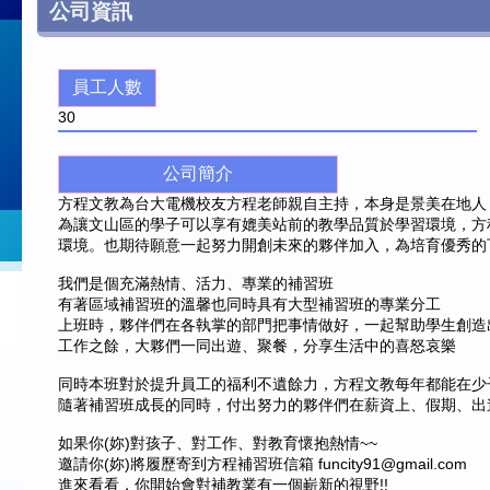
公司資訊
員工人數
30
公司簡介
方程文教為台大電機校友方程老師親自主持，本身是景美在地人
為讓文山區的學子可以享有媲美站前的教學品質於學習環境，方
環境。也期待願意一起努力開創未來的夥伴加入，為培育優秀的
我們是個充滿熱情、活力、專業的補習班
有著區域補習班的溫馨也同時具有大型補習班的專業分工
上班時，夥伴們在各執掌的部門把事情做好，一起幫助學生創造
工作之餘，大夥們一同出遊、聚餐，分享生活中的喜怒哀樂
同時本班對於提升員工的福利不遺餘力，方程文教每年都能在少
隨著補習班成長的同時，付出努力的夥伴們在薪資上、假期、出遊
如果你(妳)對孩子、對工作、對教育懷抱熱情~~
邀請你(妳)將履歷寄到方程補習班信箱 funcity91@gmail.com
進來看看，你開始會對補教業有一個嶄新的視野!!