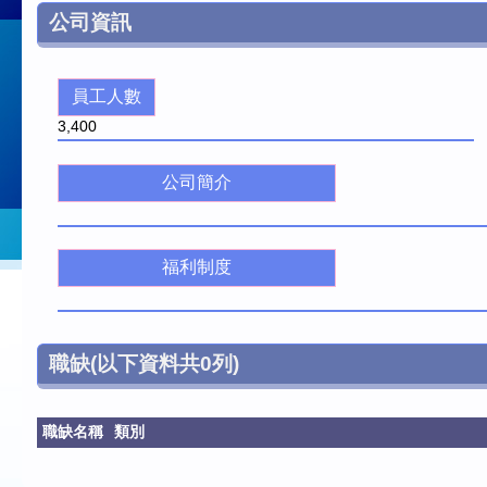
公司資訊
員工人數
3,400
公司簡介
福利制度
職缺
(以下資料共
0
列)
職缺名稱
類別