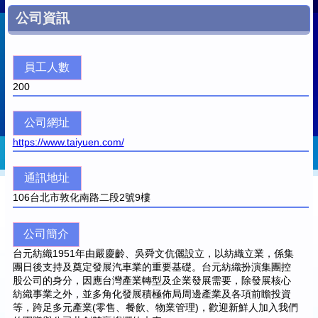
公司資訊
員工人數
200
公司網址
https://www.taiyuen.com/
通訊地址
106
台北市敦化南路二段2號9樓
公司簡介
台元紡織1951年由嚴慶齡、吳舜文伉儷設立，以紡織立業，係集
團日後支持及奠定發展汽車業的重要基礎。台元紡織扮演集團控
股公司的身分，因應台灣產業轉型及企業發展需要，除發展核心
紡織事業之外，並多角化發展積極佈局周邊產業及各項前瞻投資
等，跨足多元產業(零售、餐飲、物業管理)，歡迎新鮮人加入我們