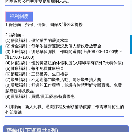
的團隊與公司共創雙贏燦爛的未來。
福利制度
1.保險面 - 勞保、健保、團保及退休金提撥
2.福利面 -
(1)薪資福利：優於業界的薪資水準
(2)獎金福利：每年依據營運狀況及個人績效發放獎金
(3)上班福利：後勤單位彈性工作時間選擇(上班08:00~10:00或下
班17:00~19:00)
(4)休假福利：優於勞基法的休假制度(入職即享有額外7天特休假)
(5)健康福利：每年免費健康檢查
(6)節慶福利：三節禮券、生日禮券
(7)聚餐福利：不定期部門聚餐活動、尾牙聚餐抽大獎
(8)環境福利：舒適的工作環境，並設有智慧型鮮食販賣機、免費
膠囊咖啡及飲品
(9)員購福利：員購/員工優惠/特賣優惠
3.訓練面 - 新人到職、通識課程及全額補助依據工作需求所衍生的
外部訓練
職缺
(以下資料共
0
列)