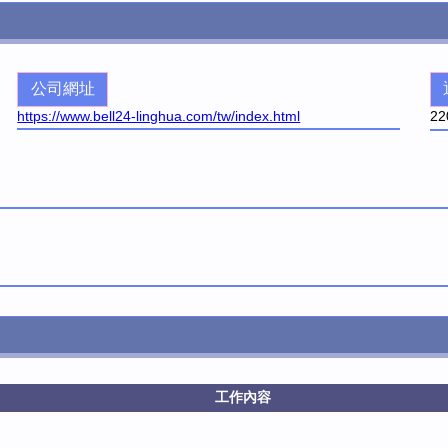
公司網址
https://www.bell24-linghua.com/tw/index.html
22
工作內容