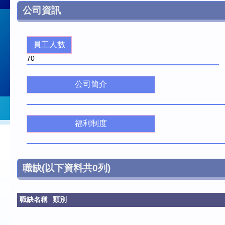
公司資訊
員工人數
70
公司簡介
福利制度
職缺
(以下資料共
0
列)
職缺名稱
類別