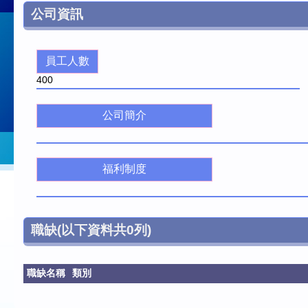
公司資訊
員工人數
400
公司簡介
福利制度
職缺
(以下資料共
0
列)
職缺名稱
類別