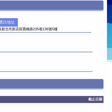
通訊地址
1
新北市新店區寶橋路235巷136號5樓
截止日期