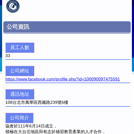
公司資訊
員工人數
33
公司網址
https://www.facebook.com/profile.php?id=100090097475591
通訊地址
108
台北市萬華區西藏路239號6樓
公司簡介
協會於111年6月14日成立，
積極在大台北地區與有志於補習教育產業的人才合作，