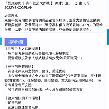
「響應參與【 青年就業大作戰 】 徵才計畫」，計畫代碼：
2022YBKCGPLAN
經營理念
康儀科技長期提供優質的商品銷售與服務，並著力於檢驗設備的
研發與創新，及發展符合「醫療器材優良流通規範(GDP)」的運輸
服務，以提供品質優良的醫療器材，並保障病患健康安全。
福利制度
【具競爭力之薪酬制度】
．每年參考薪資調查報告檢視優化薪酬制度
．視營運狀況及個人績效發放績效獎金(限正職同仁)
【完善的團體保險】
．符合法律規範之勞保、健保、勞退提撥
．由公司全額負擔之全方位員工團體保險(包含定期壽險、意外醫
療(實支實付)、住院醫療、癌症醫療、重大疾病定期保險等) 、海
外出差旅遊平安險
．另可選擇自費加保配偶、子女及父母團保優惠方案
【健康愉快的工作環境】
．尾牙活動
．家庭日或運動會活動