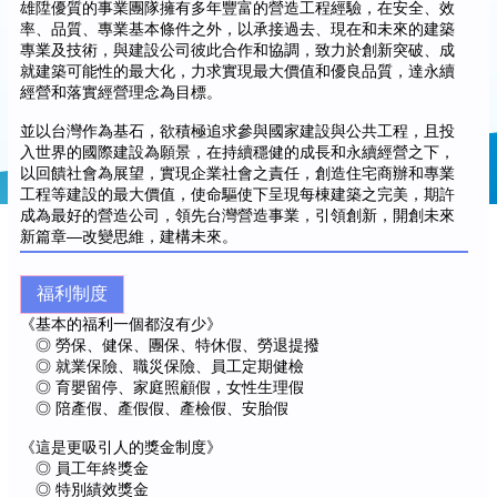
雄陞優質的事業團隊擁有多年豐富的營造工程經驗，在安全、效
率、品質、專業基本條件之外，以承接過去、現在和未來的建築
專業及技術，與建設公司彼此合作和協調，致力於創新突破、成
就建築可能性的最大化，力求實現最大價值和優良品質，達永續
經營和落實經營理念為目標。
並以台灣作為基石，欲積極追求參與國家建設與公共工程，且投
入世界的國際建設為願景，在持續穩健的成長和永續經營之下，
以回饋社會為展望，實現企業社會之責任，創造住宅商辦和專業
工程等建設的最大價值，使命驅使下呈現每棟建築之完美，期許
成為最好的營造公司，領先台灣營造事業，引領創新，開創未來
新篇章—改變思維，建構未來。
福利制度
《基本的福利一個都沒有少》
◎ 勞保、健保、團保、特休假、勞退提撥
◎ 就業保險、職災保險、員工定期健檢
◎ 育嬰留停、家庭照顧假，女性生理假
◎ 陪產假、產假假、產檢假、安胎假
《這是更吸引人的獎金制度》
◎ 員工年終獎金
◎ 特別績效獎金