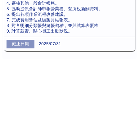
4. 審核其他一般會計帳務。
5. 協助提供會計師申報營業稅、營所稅新關資料。
6. 提出各項作業流程改善建議。
7. 完成費用暫估及編製月結報表。
8. 對各明細分類帳與總帳勾稽，並與試算表覆核
9. 計算薪資、關心員工出勤狀況。
2025/07/31