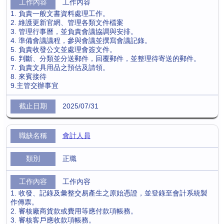
工作內容
1. 負責一般文書資料處理工作。
2. 維護更新官網、管理各類文件檔案
3. 管理行事曆，並負責會議協調與安排。
4. 準備會議議程，參與會議並撰寫會議記錄。
5. 負責收發公文並處理會簽文件。
6. 判斷、分類並分送郵件，回覆郵件，並整理待寄送的郵件。
7. 負責文具用品之預估及請領。
8. 來賓接待
9.主管交辦事宜
2025/07/31
會計人員
正職
工作內容
1. 收發、記錄及彙整交易產生之原始憑證，並登錄至會計系統製
作傳票。
2. 審核廠商貨款或費用等應付款項帳務。
3. 審核客戶應收款項帳務。