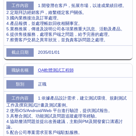
1.開發潛在客戶，拓展市場，以達成業績目標。
2.定期拜訪經銷客戶，維繫穩定客戶關係。
3.國內業務接洽及訂單處理。
4.產品報價，並處理帳款回收相關事宜。
5.業務推展，傳達及說明公司各項業務重大訊息、活動及產品。
6.提供售後服務，處理客戶端之問題，給予完善的處理。
7.察覺客戶交易之異常狀況，並負責客訴問題之處理。
2035/01/01
QA軟體測試工程師
正職
1.依據產品設計需求，建立測試環境、規劃測試
工作及撰寫測試計畫及測試案例。
2.使用iOS/Android/Web 平台進行驗證，提供測試報告。
3.具整合測試、功能測試及問題追蹤處理等經驗。
4.協助釐清問題並提出改善建議，主動與PM及開發窗口溝通討
論。
5.配合公司專案需求至客戶端駐點服務。