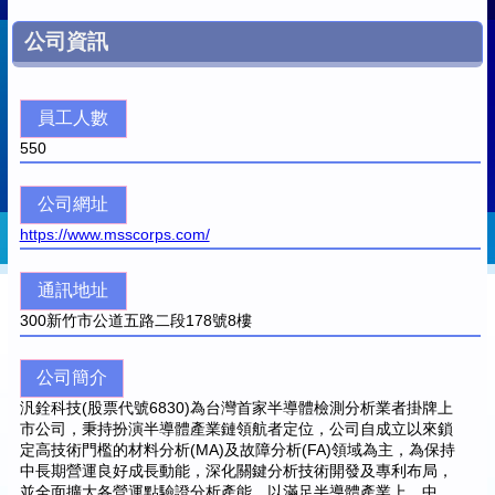
公司資訊
員工人數
550
公司網址
https://www.msscorps.com/
通訊地址
300
新竹市公道五路二段178號8樓
公司簡介
汎銓科技(股票代號6830)為台灣首家半導體檢測分析業者掛牌上
市公司，秉持扮演半導體產業鏈領航者定位，公司自成立以來鎖
定高技術門檻的材料分析(MA)及故障分析(FA)領域為主，為保持
中長期營運良好成長動能，深化關鍵分析技術開發及專利布局，
並全面擴大各營運點驗證分析產能，以滿足半導體產業上、中、