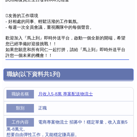
友善的工作環境
- 好相處的同事、輕鬆活潑的工作氣氛。
- 每週一次全員會議，重視團隊中的每個聲音。
歡迎加入『馬上到』即時外送平台，啟動一個全新的開端，希望
您已經準備好迎接挑戰！！
如果您願意和所有同仁一起打拼，請給『馬上到』即時外送平台
許您一個未來的機會！！
職缺
(以下資料共
1
列)
月收入5-8萬 專案配送物流士
正職
電商專案物流士 招募中！穩定單量，收入直衝5
萬-8萬元。
想要自由彈性工作，又能穩定賺高薪。