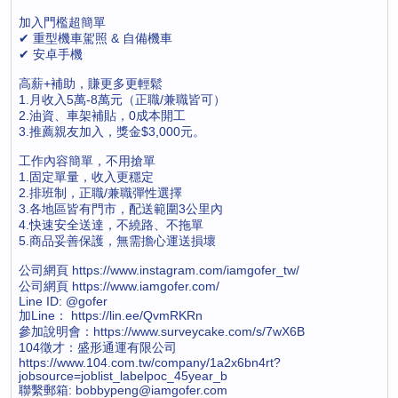
加入門檻超簡單
✔ 重型機車駕照 & 自備機車
✔ 安卓手機
高薪+補助，賺更多更輕鬆
1.月收入5萬-8萬元（正職/兼職皆可）
2.油資、車架補貼，0成本開工
3.推薦親友加入，獎金$3,000元。
工作內容簡單，不用搶單
1.固定單量，收入更穩定
2.排班制，正職/兼職彈性選擇
3.各地區皆有門市，配送範圍3公里內
4.快速安全送達，不繞路、不拖單
5.商品妥善保護，無需擔心運送損壞
公司網頁 https://www.instagram.com/iamgofer_tw/
公司網頁 https://www.iamgofer.com/
Line ID: @gofer
加Line： https://lin.ee/QvmRKRn
參加說明會：https://www.surveycake.com/s/7wX6B
104徵才：盛形通運有限公司
https://www.104.com.tw/company/1a2x6bn4rt?
jobsource=joblist_labelpoc_45year_b
聯繫郵箱: bobbypeng@iamgofer.com