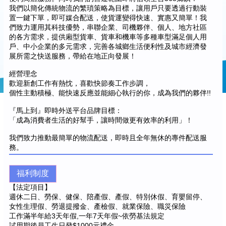
我們以簡化傳統物流的繁瑣策略為目標，讓用戶只要透過行動裝
置一鍵下單，即可媒合配送，使貨運變得快速、實惠又簡單！我
們致力運用其科技優勢，串聯企業、司機夥伴、個人、地方社區
的各方需求，提供廂型貨車、貨車和機車等多種車型滿足個人用
戶、中小企業的多元需求，完善各城鄉生活便利性及城市經濟發
展所需之快送服務，帶給在地正向發展！
經營理念
歡迎新創工作有熱忱，喜歡快節奏工作步調，
個性主動積極、能快速反應並能細心執行的你，成為我們的夥伴!!
『馬上到』即時外送平台品牌目標：
「成為消費者生活的好幫手，讓時間做更有效率的利用」！
我們致力推動最簡單的物流配送，即時且全年無休的專件配送服
務。
福利制度
【法定項目】
週休二日、勞保、健保、陪產假、產假、特別休假、育嬰留停、
女性生理假、勞退提撥金、產檢假、就業保險、職災保險
工作滿半年給3天年假,一年7天年假~依勞基法規定
試用期後員工生日發$1000元禮金