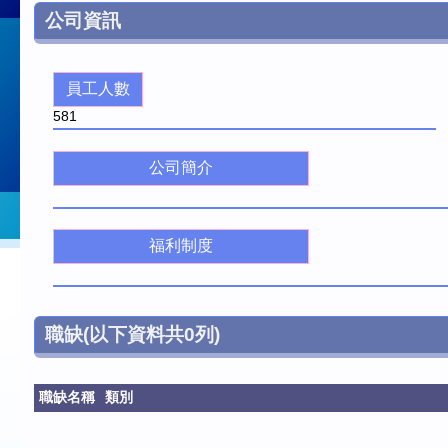
公司資訊
員工人數
581
公司簡介
福利制度
職缺
(以下資料共
0
列)
職缺名稱
類別