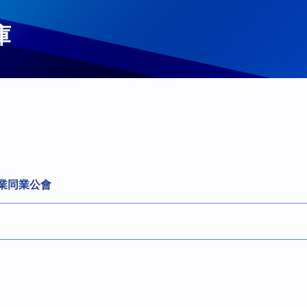
庫
業同業公會