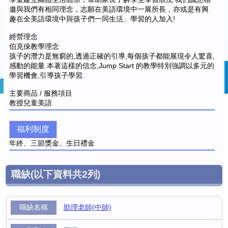
邀與我們有相同理念，志願在美語環境中一展所長，亦或是有興
趣在全美語環境中與孩子們一同生活、學習的人加入!
經營理念
伯克倈教學理念
孩子的潛力是無窮的,透過正確的引導,每個孩子都能展現令人驚喜,
感動的能量.本著這樣的信念,Jump Start 的教學特別強調以多元的
學習機會,引導孩子學習.
主要商品 / 服務項目
教授兒童美語
福利制度
年終、三節獎金、生日禮金
職缺
(以下資料共
2
列)
助理老師(中師)