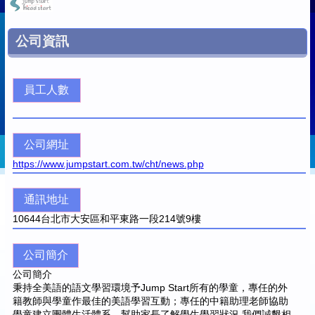
公司資訊
員工人數
公司網址
https://www.jumpstart.com.tw/cht/news.php
通訊地址
10644
台北市大安區和平東路一段214號9樓
公司簡介
公司簡介
秉持全美語的語文學習環境予Jump Start所有的學童，專任的外
籍教師與學童作最佳的美語學習互動；專任的中籍助理老師協助
學童建立團體生活體系，幫助家長了解學生學習狀況.我們誠懇相