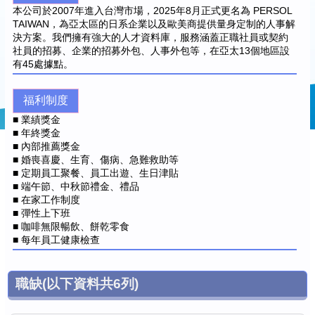
本公司於2007年進入台灣市場，2025年8月正式更名為 PERSOL
TAIWAN，為亞太區的日系企業以及歐美商提供量身定制的人事解
決方案。我們擁有強大的人才資料庫，服務涵蓋正職社員或契約
社員的招募、企業的招募外包、人事外包等，在亞太13個地區設
有45處據點。
福利制度
■ 業績獎金
■ 年終獎金
■ 內部推薦獎金
■ 婚喪喜慶、生育、傷病、急難救助等
■ 定期員工聚餐、員工出遊、生日津貼
■ 端午節、中秋節禮金、禮品
■ 在家工作制度
■ 彈性上下班
■ 咖啡無限暢飲、餅乾零食
■ 每年員工健康檢查
職缺
(以下資料共
6
列)