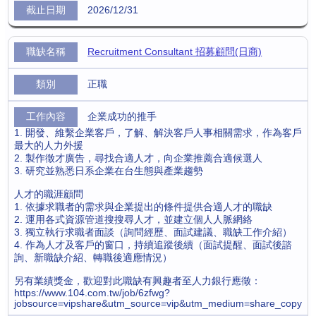
2026/12/31
Recruitment Consultant 招募顧問(日商)
正職
企業成功的推手
1. 開發、維繫企業客戶，了解、解決客戶人事相關需求，作為客戶
最大的人力外援
2. 製作徵才廣告，尋找合適人才，向企業推薦合適候選人
3. 研究並熟悉日系企業在台生態與產業趨勢
人才的職涯顧問
1. 依據求職者的需求與企業提出的條件提供合適人才的職缺
2. 運用各式資源管道搜搜尋人才，並建立個人人脈網絡
3. 獨立執行求職者面談（詢問經歷、面試建議、職缺工作介紹）
4. 作為人才及客戶的窗口，持續追蹤後續（面試提醒、面試後諮
詢、新職缺介紹、轉職後適應情況）
另有業績獎金，歡迎對此職缺有興趣者至人力銀行應徵：
https://www.104.com.tw/job/6zfwg?
jobsource=vipshare&utm_source=vip&utm_medium=share_copy