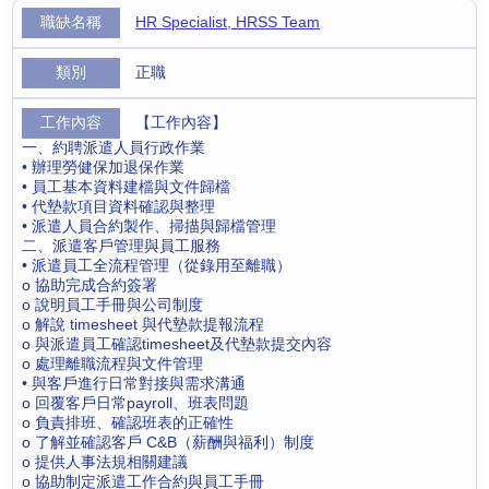
HR Specialist, HRSS Team
正職
【工作內容】
一、約聘派遣人員行政作業
• 辦理勞健保加退保作業
• 員工基本資料建檔與文件歸檔
• 代墊款項目資料確認與整理
• 派遣人員合約製作、掃描與歸檔管理
二、派遣客戶管理與員工服務
• 派遣員工全流程管理（從錄用至離職）
o 協助完成合約簽署
o 說明員工手冊與公司制度
o 解說 timesheet 與代墊款提報流程
o 與派遣員工確認timesheet及代墊款提交內容
o 處理離職流程與文件管理
• 與客戶進行日常對接與需求溝通
o 回覆客戶日常payroll、班表問題
o 負責排班、確認班表的正確性
o 了解並確認客戶 C&B（薪酬與福利）制度
o 提供人事法規相關建議
o 協助制定派遣工作合約與員工手冊