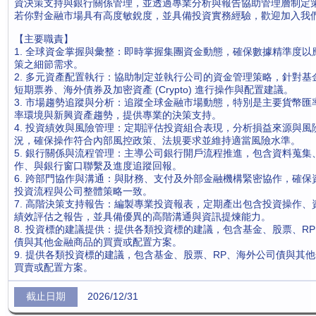
資決策支持與銀行關係管理，並透過專業分析與報告協助管理層制定
若你對金融市場具有高度敏銳度，並具備投資實務經驗，歡迎加入我們
【主要職責】
1. 全球資金掌握與彙整：即時掌握集團資金動態，確保數據精準度以
策之細節需求。
2. 多元資產配置執行：協助制定並執行公司的資金管理策略，針對基
短期票券、海外債券及加密資產 (Crypto) 進行操作與配置建議。
3. 市場趨勢追蹤與分析：追蹤全球金融市場動態，特別是主要貨幣匯
率環境與新興資產趨勢，提供專業的決策支持。
4. 投資績效與風險管理：定期評估投資組合表現，分析損益來源與風
況，確保操作符合內部風控政策、法規要求並維持適當風險水準。
5. 銀行關係與流程管理：主導公司銀行開戶流程推進，包含資料蒐集
作、與銀行窗口聯繫及進度追蹤回報。
6. 跨部門協作與溝通：與財務、支付及外部金融機構緊密協作，確保
投資流程與公司整體策略一致。
7. 高階決策支持報告：編製專業投資報表，定期產出包含投資操作、
績效評估之報告，並具備優異的高階溝通與資訊提煉能力。
8. 投資標的建議提供：提供各類投資標的建議，包含基金、股票、R
債與其他金融商品的買賣或配置方案。
9. 提供各類投資標的建議，包含基金、股票、RP、海外公司債與其
買賣或配置方案。
2026/12/31