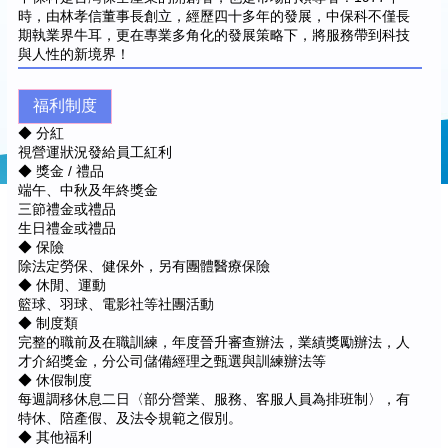
時，由林孝信董事長創立，經歷四十多年的發展，中保科不僅長
期執業界牛耳，更在專業多角化的發展策略下，將服務帶到科技
與人性的新境界！
福利制度
◆ 分紅
視營運狀況發給員工紅利
◆ 獎金 / 禮品
端午、中秋及年終獎金
三節禮金或禮品
生日禮金或禮品
◆ 保險
除法定勞保、健保外，另有團體醫療保險
◆ 休閒、運動
籃球、羽球、電影社等社團活動
◆ 制度類
完整的職前及在職訓練，年度晉升審查辦法，業績獎勵辦法，人
才介紹獎金，分公司儲備經理之甄選與訓練辦法等
◆ 休假制度
每週調移休息二日〈部分營業、服務、客服人員為排班制〉，有
特休、陪產假、及法令規範之假別。
◆ 其他福利