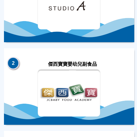
2
傑西寶寶嬰幼兒副食品